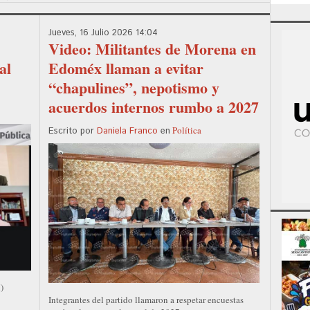
Jueves, 16 Julio 2026 14:04
Video: Militantes de Morena en
al
Edoméx llaman a evitar
“chapulines”, nepotismo y
acuerdos internos rumbo a 2027
Política
Escrito por
Daniela Franco
en
)
Integrantes del partido llamaron a respetar encuestas