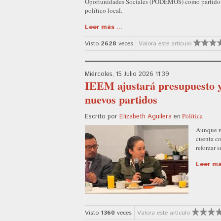
Oportunidades Sociales (PODEMOS) como partido
político local.
Leer más ...
Visto
2628
veces
Valora este artículo
Miércoles, 15 Julio 2026 11:39
IEEM ajustará presupuesto y 
nuevos partidos
Política
Escrito por
Elizabeth Aguilera
en
Aunque re
cuenta co
reforzar 
Leer más
Visto
1360
veces
Valora este artículo