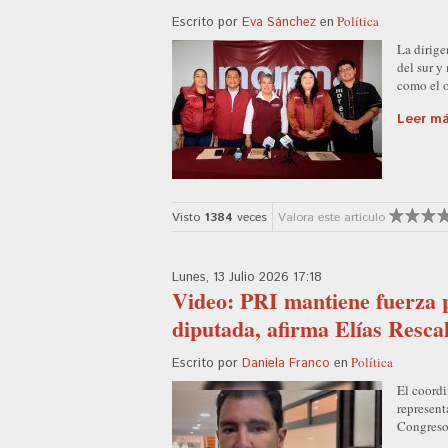
Política
Escrito por
Eva Sánchez
en
La dirige
del sur y
como el o
Leer más
Visto
1384
veces
Valora este artículo
Lunes, 13 Julio 2026 17:18
Video: PRI mantiene fuerza p
diputada, afirma Elías Resca
Política
Escrito por
Daniela Franco
en
El coordi
represent
Congreso