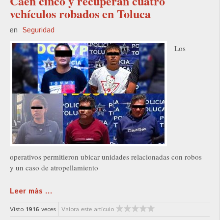
Caen cinco y recuperan cuatro
vehículos robados en Toluca
en
Seguridad
Los
operativos permitieron ubicar unidades relacionadas con robos
y un caso de atropellamiento
Leer más ...
Visto
1916
veces
Valora este artículo