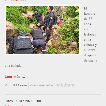
El
hombre
de 77
años
sufrió
lesiones
en la
cabeza y
el tórax
después
de caer a
una cañada
Leer más ...
Visto
1825
veces
Valora este artículo
Lunes, 13 Julio 2026 10:00