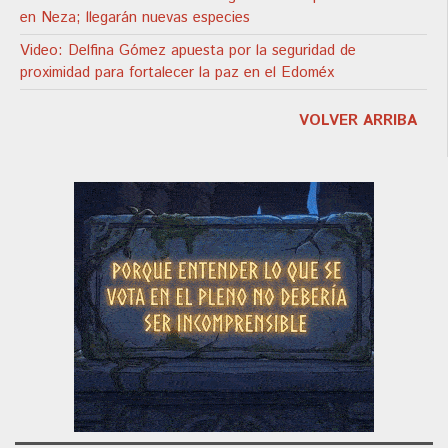
en Neza; llegarán nuevas especies
Video: Delfina Gómez apuesta por la seguridad de
proximidad para fortalecer la paz en el Edoméx
VOLVER ARRIBA