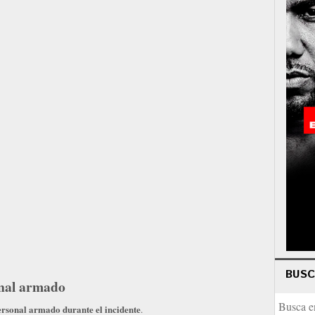
BUS
onal armado
personal armado durante el incidente
.