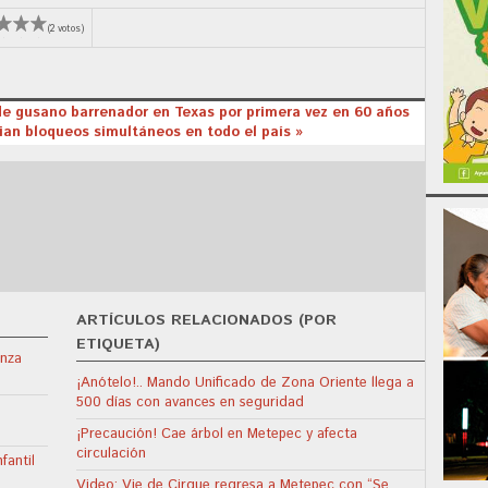
(2 votos)
de gusano barrenador en Texas por primera vez en 60 años
ian bloqueos simultáneos en todo el país »
ARTÍCULOS RELACIONADOS (POR
ETIQUETA)
enza
¡Anótelo!.. Mando Unificado de Zona Oriente llega a
500 días con avances en seguridad
¡Precaución! Cae árbol en Metepec y afecta
circulación
fantil
Video: Vie de Cirque regresa a Metepec con “Se