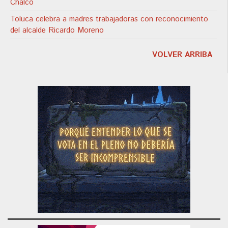
Chalco
Toluca celebra a madres trabajadoras con reconocimiento
del alcalde Ricardo Moreno
VOLVER ARRIBA