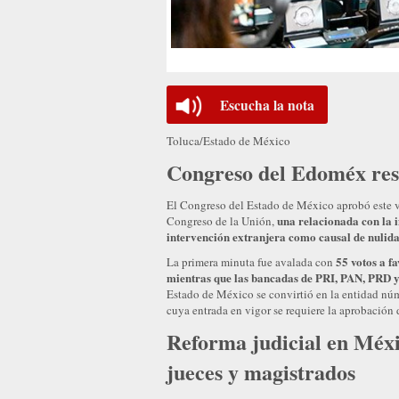
Escucha la nota
Toluca/Estado de México
Congreso del Edoméx resp
El Congreso del Estado de México aprobó este vi
una relacionada con la 
Congreso de la Unión,
intervención extranjera como causal de nulida
55 votos a f
La primera minuta fue avalada con
mientras que las bancadas de PRI, PAN, PRD y
Estado de México se convirtió en la entidad núme
cuya entrada en vigor se requiere la aprobación 
Reforma judicial en Méxi
jueces y magistrados