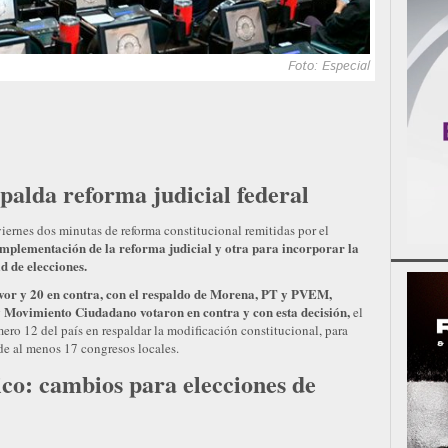
Foto: Especial
alda reforma judicial federal
ernes dos minutas de reforma constitucional remitidas por el
implementación de la reforma judicial y otra para incorporar la
d de elecciones.
avor y 20 en contra, con el respaldo de Morena, PT y PVEM,
 Movimiento Ciudadano votaron en contra y con esta decisión,
el
ro 12 del país en respaldar la modificación constitucional, para
de al menos 17 congresos locales.
co: cambios para elecciones de