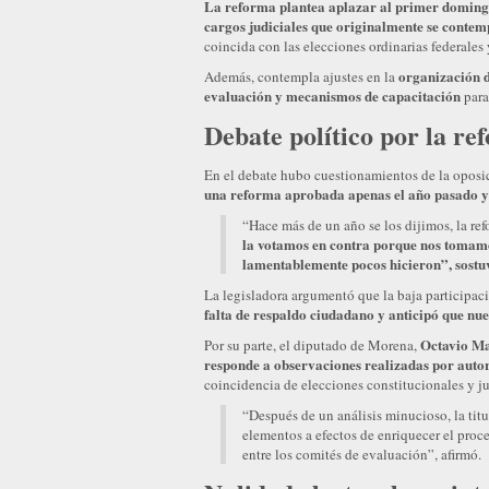
La reforma plantea aplazar al primer domingo 
cargos judiciales que originalmente se conte
coincida con las elecciones ordinarias federales 
organización d
Además, contempla ajustes en la
evaluación y mecanismos de capacitación
para
Debate político por la re
En el debate hubo cuestionamientos de la oposi
una reforma aprobada apenas el año pasado y q
“Hace más de un año se los dijimos, la ref
la votamos en contra porque nos tomamo
lamentablemente pocos hicieron”, sostu
La legisladora argumentó que la baja participaci
falta de respaldo ciudadano y anticipó que nue
Octavio Mar
Por su parte, el diputado de Morena,
responde a observaciones realizadas por autor
coincidencia de elecciones constitucionales y ju
“Después de un análisis minucioso, la titu
elementos a efectos de enriquecer el proc
entre los comités de evaluación”, afirmó.