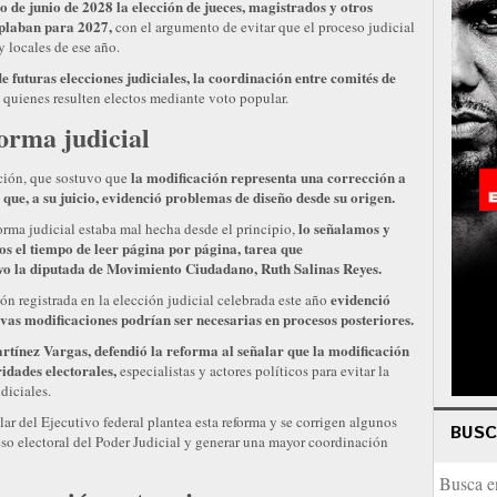
de junio de 2028 la elección de jueces, magistrados y otros
mplaban para 2027,
con el argumento de evitar que el proceso judicial
y locales de ese año.
e futuras elecciones judiciales, la coordinación entre comités de
 quienes resulten electos mediante voto popular.
forma judicial
la modificación representa una corrección a
ción, que sostuvo que
ue, a su juicio, evidenció problemas de diseño desde su origen.
lo señalamos y
orma judicial estaba mal hecha desde el principio,
s el tiempo de leer página por página, tarea que
vo la diputada de Movimiento Ciudadano, Ruth Salinas Reyes.
evidenció
ón registrada en la elección judicial celebrada este año
vas modificaciones podrían ser necesarias en procesos posteriores.
tínez Vargas, defendió la reforma al señalar que la modificación
idades electorales,
especialistas y actores políticos para evitar la
diciales.
lar del Ejecutivo federal plantea esta reforma y se corrigen algunos
BUS
eso electoral del Poder Judicial y generar una mayor coordinación