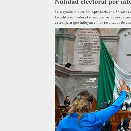
Nulidad electoral por int
aprobada con 56 votos a
La segunda minuta fue
Constitución federal e incorporar como causa d
extranjera
que influyan en los resultados de una