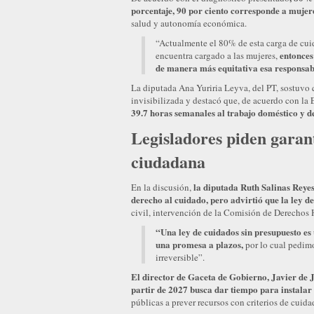
porcentaje, 90 por ciento corresponde a mujer
salud y autonomía económica.
“Actualmente el 80% de esta carga de cuid
entonces
encuentra cargado a las mujeres,
de manera más equitativa esa responsab
La diputada Ana Yuriria Leyva, del PT, sostuvo q
invisibilizada y destacó que, de acuerdo con l
39.7 horas semanales al trabajo doméstico y d
Legisladores piden garan
ciudadana
la diputada Ruth Salinas Reye
En la discusión,
derecho al cuidado, pero advirtió que la ley de
civil, intervención de la Comisión de Derechos
“Una ley de cuidados sin presupuesto es
una promesa a plazos,
por lo cual pedimo
irreversible”.
El director de Gaceta de Gobierno, Javier de
partir de 2027 busca dar tiempo para instalar 
públicas a prever recursos con criterios de cuida