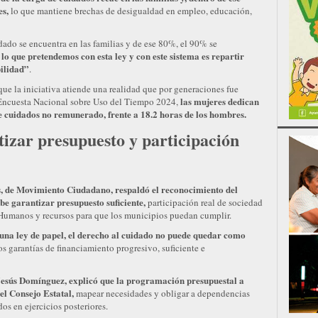
es,
lo que mantiene brechas de desigualdad en empleo, educación,
ado se encuentra en las familias y de ese 80%, el 90% se
 lo que pretendemos con esta ley y con este sistema es repartir
ilidad”
.
ue la iniciativa atiende una realidad que por generaciones fue
las mujeres dedican
a Encuesta Nacional sobre Uso del Tiempo 2024,
e cuidados no remunerado, frente a 18.2 horas de los hombres.
tizar presupuesto y participación
s, de Movimiento Ciudadano, respaldó el reconocimiento del
be garantizar presupuesto suficiente,
participación real de sociedad
 Humanos y recursos para que los municipios puedan cumplir.
 una ley de papel, el derecho al cuidado no puede quedar como
s garantías de financiamiento progresivo, suficiente e
 Jesús Domínguez, explicó que la programación presupuestal a
el Consejo Estatal,
mapear necesidades y obligar a dependencias
dos en ejercicios posteriores.