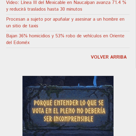
Video: Línea III del Mexicable en Naucalpan avanza 71.4 %
y reducirá traslados hasta 30 minutos
Procesan a sujeto por apuñalar y asesinar a un hombre en
un sitio de taxis
Bajan 36% homicidios y 53% robo de vehículos en Oriente
del Edoméx
VOLVER ARRIBA