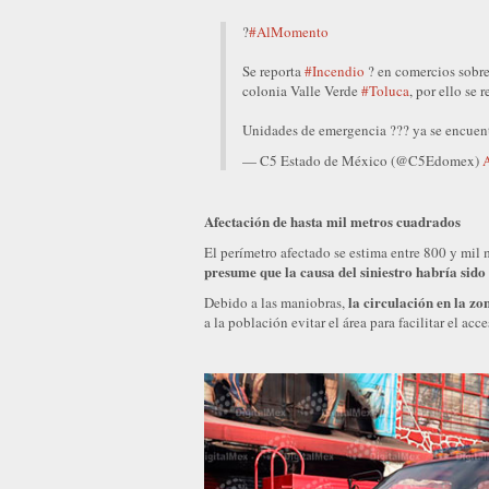
?
#AlMomento
Se reporta
#Incendio
? en comercios sobre 
colonia Valle Verde
#Toluca
, por ello se r
Unidades de emergencia ?‍?? ya se encue
— C5 Estado de México (@C5Edomex)
A
Afectación de hasta mil metros cuadrados
El perímetro afectado se estima entre 800 y mil
presume que la causa del siniestro habría sido 
la circulación en la zo
Debido a las maniobras,
a la población evitar el área para facilitar el ac