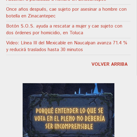
Once años después, cae sujeto por asesinar a hombre con
botella en Zinacantepec
Botón S.O.S. ayuda a rescatar a mujer y cae sujeto con
dos órdenes por homicidio, en Toluca
Video: Línea III del Mexicable en Naucalpan avanza 71.4 %
y reducirá traslados hasta 30 minutos
VOLVER ARRIBA