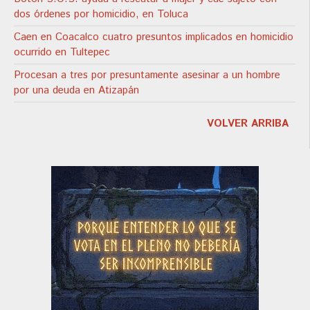
dos órdenes por homicidio, en Toluca
Caen en Coacalco cuatro presuntos implicados en homicidio
ocurrido en Tultepec
Procesan a tres por presuntamente asesinar a un hombre
por una deuda en Atizapán
VOLVER ARRIBA