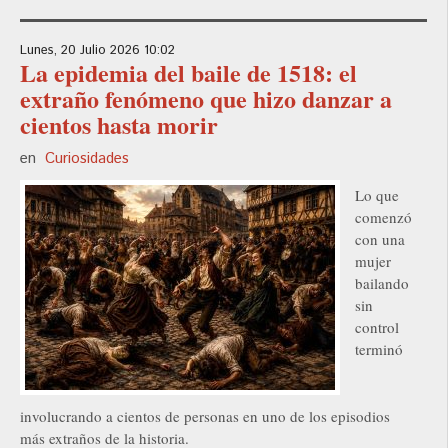
Lunes, 20 Julio 2026 10:02
La epidemia del baile de 1518: el
extraño fenómeno que hizo danzar a
cientos hasta morir
en
Curiosidades
Lo que
comenzó
con una
mujer
bailando
sin
control
terminó
involucrando a cientos de personas en uno de los episodios
más extraños de la historia.