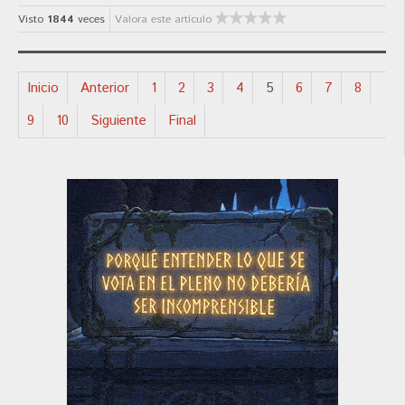
Visto
1844
veces
Valora este artículo
Inicio
Anterior
1
2
3
4
5
6
7
8
9
10
Siguiente
Final