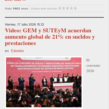
Visto
1462
veces
Valora este artículo
Viernes, 17 Julio 2026 15:32
Video: GEM y SUTEyM acuerdan
aumento global de 21% en sueldos y
prestaciones
en
Edoméx
El
convenio
2026