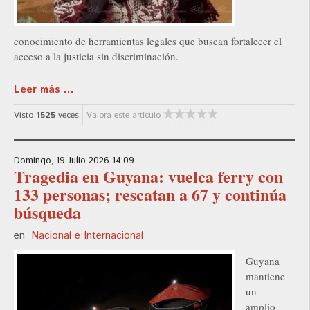
conocimiento de herramientas legales que buscan fortalecer el
acceso a la justicia sin discriminación.
Leer más ...
Visto
1525
veces
Valora este artículo
Domingo, 19 Julio 2026 14:09
Tragedia en Guyana: vuelca ferry con
133 personas; rescatan a 67 y continúa
búsqueda
en
Nacional e Internacional
Guyana
mantiene
un
amplio