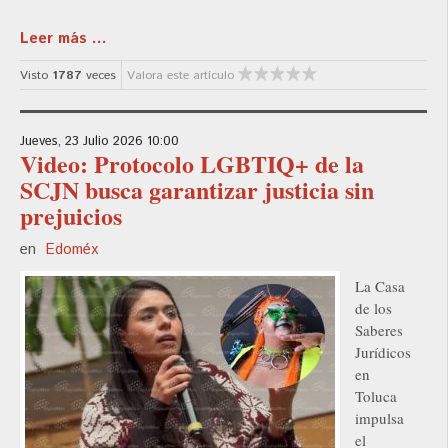
Leer más ...
Visto
1787
veces
Valora este artículo
Jueves, 23 Julio 2026 10:00
Video: Protocolo LGBTIQ+ de la
SCJN busca garantizar justicia sin
prejuicios
en
Edoméx
La Casa
de los
Saberes
Jurídicos
en
Toluca
impulsa
el