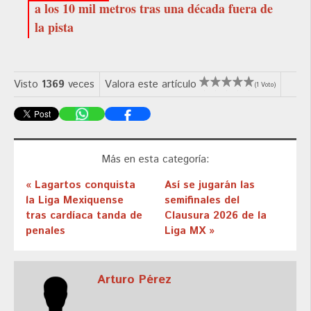
a los 10 mil metros tras una década fuera de
la pista
Visto
1369
veces
Valora este artículo
(1 Voto)
Más en esta categoría:
« Lagartos conquista
Así se jugarán las
la Liga Mexiquense
semifinales del
tras cardíaca tanda de
Clausura 2026 de la
penales
Liga MX »
Arturo Pérez