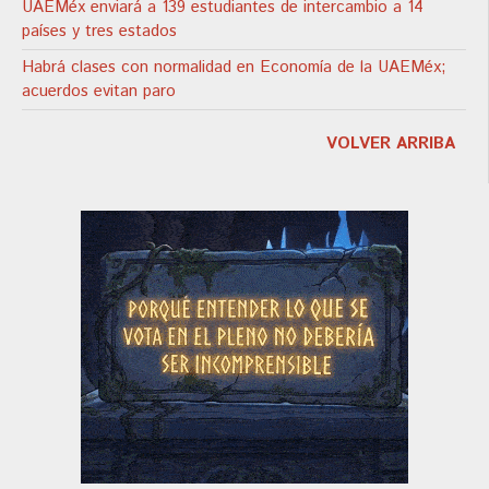
UAEMéx enviará a 139 estudiantes de intercambio a 14
países y tres estados
Habrá clases con normalidad en Economía de la UAEMéx;
acuerdos evitan paro
VOLVER ARRIBA