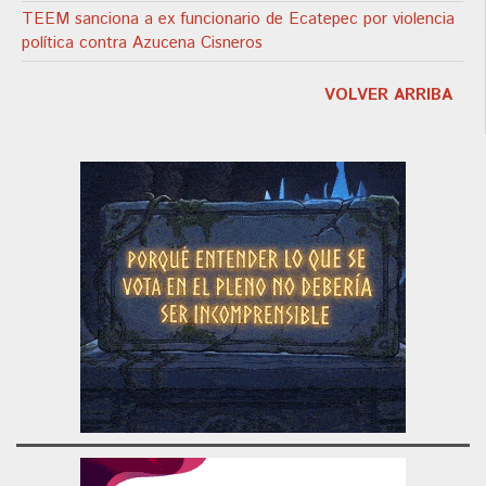
TEEM sanciona a ex funcionario de Ecatepec por violencia
política contra Azucena Cisneros
VOLVER ARRIBA