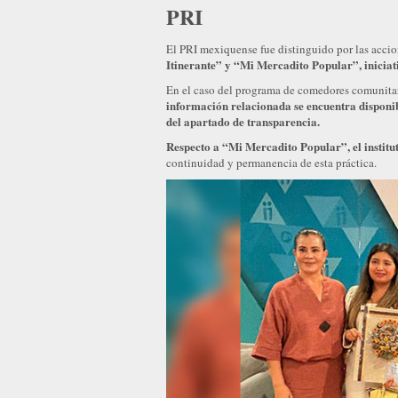
PRI
El PRI mexiquense fue distinguido por las acci
Itinerante” y “Mi Mercadito Popular”, iniciat
En el caso del programa de comedores comunitari
información relacionada se encuentra disponibl
del apartado de transparencia.
Respecto a “Mi Mercadito Popular”, el institu
continuidad y permanencia de esta práctica.