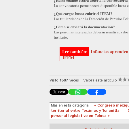
¿Hasta cuándo estará abierta la convocatori
La convocatoria permanecerá disponible hasta el
¿Qué cargos busca cubrir el IEEM?
Las titularidades de la Dirección de Partidos Po
¿Cómo se enviará la documentación?
Las personas interesadas deberán remitir sus do
instituto.
Infancias aprenden 
IEEM
Visto
1607
veces
Valora este artículo
Más en esta categoría:
« Congreso mexiqu
territorial entre Tecámac y Tonanitla
personal legislativo en Toluca »