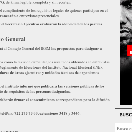
JPG
, de forma legible, completa y sin recortes.
el cumplimiento de los requisitos legales de quienes participen en el
avanzarán a entrevistas presenciales
.
 el Secretario Ejecutivo evaluarán la idoneidad de los perfiles
jo General
las propuestas para designar a
tará al Consejo General del IEEM
s como la revisión curricular, los resultados obtenidos en entrevistas
l Reglamento de Elecciones del Instituto Nacional Electoral (INE),
ulares de áreas ejecutivas y unidades técnicas de organismos
el instituto informó que publicará las versiones públicas de los
,
o de requisitos de las personas designadas
.
deberán firmar el consentimiento correspondiente para la difusión
 teléfono 722 275 73 00, extensiones 3418 y 3446
.
BUS