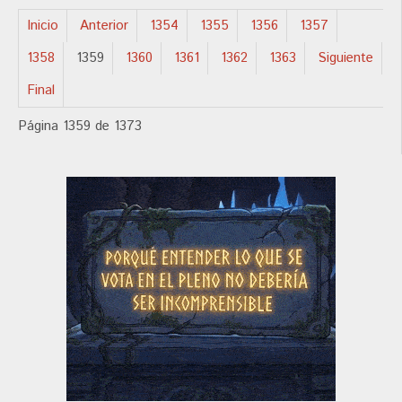
Inicio
Anterior
1354
1355
1356
1357
1358
1359
1360
1361
1362
1363
Siguiente
Final
Página 1359 de 1373