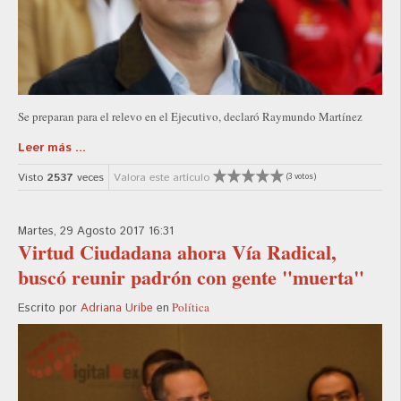
Se preparan para el relevo en el Ejecutivo, declaró Raymundo Martínez
Leer más ...
Visto
2537
veces
Valora este artículo
(3 votos)
Martes, 29 Agosto 2017 16:31
Virtud Ciudadana ahora Vía Radical,
buscó reunir padrón con gente "muerta"
Política
Escrito por
Adriana Uribe
en