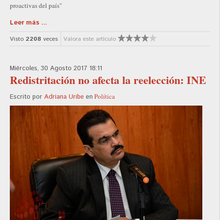
proactivas del país"
Leer más ...
Visto
2208
veces
Valora este artículo
Miércoles, 30 Agosto 2017 18:11
Redistritación no afecta la reelección: INE
Política
Escrito por
Adriana Uribe
en