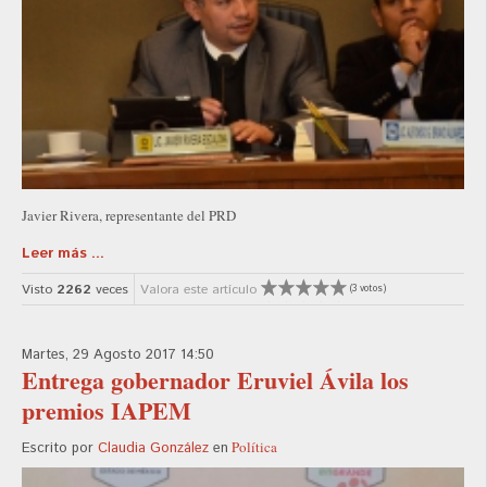
Javier Rivera, representante del PRD
Leer más ...
Visto
2262
veces
Valora este artículo
(3 votos)
Martes, 29 Agosto 2017 14:50
Entrega gobernador Eruviel Ávila los
premios IAPEM
Política
Escrito por
Claudia González
en