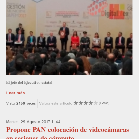
El jefe del Ejecutivo estatal
Leer más ...
Visto
2150
veces
Valora este artículo
(3 votos)
Martes, 29 Agosto 2017 11:44
Propone PAN colocación de videocámaras
en sesiones de cómputo