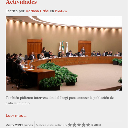
Actividades
Política
Escrito por
Adriana Uribe
en
También pidieron intervención del Inegi para conocer la población de
cada municipio
Leer más ...
Visto
2193
veces
Valora este artículo
(3 votos)