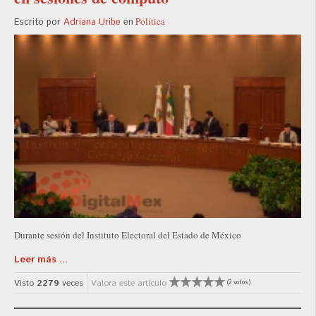
Política
Escrito por
Adriana Uribe
en
Durante sesión del Instituto Electoral del Estado de México
Leer más ...
Visto
2279
veces
Valora este artículo
(2 votos)