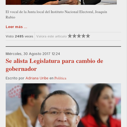
El vocal de la Junta local del Instituto Nacional Electoral, Joaquín
Rubio
Leer más ...
Visto
2485
veces
Valora este artículo
Miércoles, 30 Agosto 2017 12:24
Se alista Legislatura para cambio de
gobernador
Política
Escrito por
Adriana Uribe
en