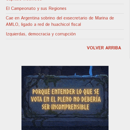
El Campeonato y sus Regiones
Cae en Argentina sobrino del exsecretario de Marina de
AMLO, ligado a red de huachicol fiscal
Izquierdas, democracia y corrupción
VOLVER ARRIBA