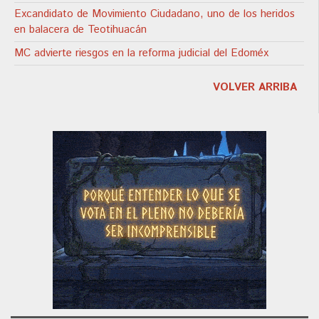
Excandidato de Movimiento Ciudadano, uno de los heridos
en balacera de Teotihuacán
MC advierte riesgos en la reforma judicial del Edoméx
VOLVER ARRIBA