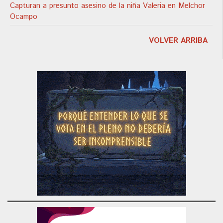
Capturan a presunto asesino de la niña Valeria en Melchor
Ocampo
VOLVER ARRIBA