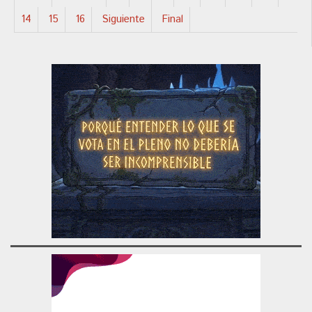
14
15
16
Siguiente
Final