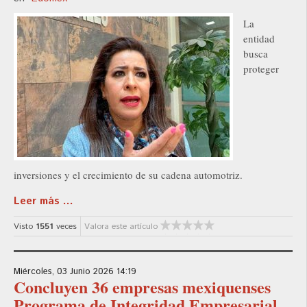
La
entidad
busca
proteger
inversiones y el crecimiento de su cadena automotriz.
Leer más ...
Visto
1551
veces
Valora este artículo
Miércoles, 03 Junio 2026 14:19
Concluyen 36 empresas mexiquenses
Programa de Integridad Empresarial