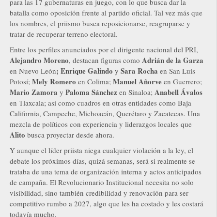
para las 17 gubernaturas en juego, con lo que busca dar la
batalla como oposición frente al partido oficial. Tal vez más que
los nombres, el priismo busca reposicionarse, reagruparse y
tratar de recuperar terreno electoral.
Entre los perfiles anunciados por el dirigente nacional del PRI,
Alejandro Moreno
Adrián de la Garza
, destacan figuras como
; Enrique Galindo
Sara Rocha
en Nuevo León
y
en San Luis
Mely Romero
Manuel Añorve
Potosí;
en Colima;
en Guerrero;
Mario Zamora
Paloma Sánchez
Anabell Ávalos
y
en Sinaloa;
en Tlaxcala; así como cuadros en otras entidades como Baja
California, Campeche, Michoacán, Querétaro y Zacatecas. Una
mezcla de políticos con experiencia y liderazgos locales que
Alito
busca proyectar desde ahora.
Y aunque el líder priista niega cualquier violación a la ley, el
debate los próximos días, quizá semanas, será si realmente se
trataba de una tema de organización interna y actos anticipados
de campaña. El Revolucionario Institucional necesita no solo
visibilidad, sino también credibilidad y renovación para ser
competitivo rumbo a 2027, algo que les ha costado y les costará
todavía mucho.