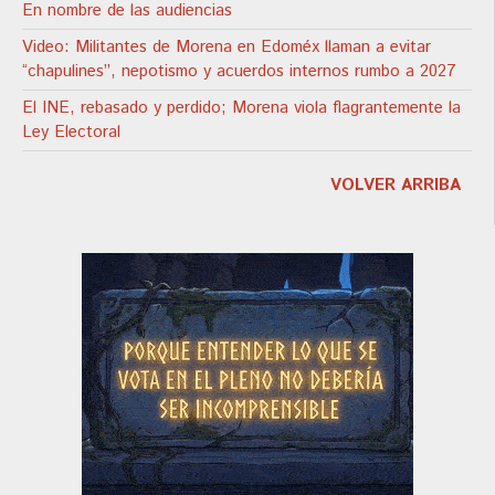
En nombre de las audiencias
Video: Militantes de Morena en Edoméx llaman a evitar
“chapulines”, nepotismo y acuerdos internos rumbo a 2027
El INE, rebasado y perdido; Morena viola flagrantemente la
Ley Electoral
VOLVER ARRIBA