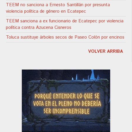
TEEM no sanciona a Ernesto Santillán por presunta
violencia política de género en Ecatepec
TEEM sanciona a ex funcionario de Ecatepec por violencia
política contra Azucena Cisneros
Toluca sustituye árboles secos de Paseo Colón por encinos
VOLVER ARRIBA