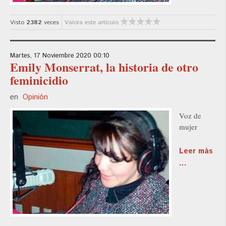
Visto
2382
veces
Valora este artículo
Martes, 17 Noviembre 2020 00:10
Emily Monserrat, la historia de otro
feminicidio
en
Opinión
Voz de
mujer
Leer más
...