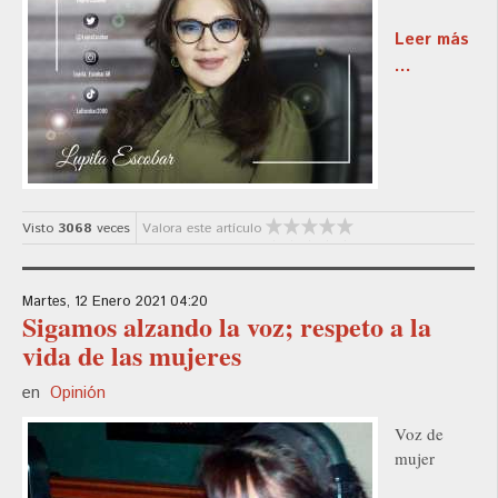
Leer más
...
Visto
3068
veces
Valora este artículo
Martes, 12 Enero 2021 04:20
Sigamos alzando la voz; respeto a la
vida de las mujeres
en
Opinión
Voz de
mujer