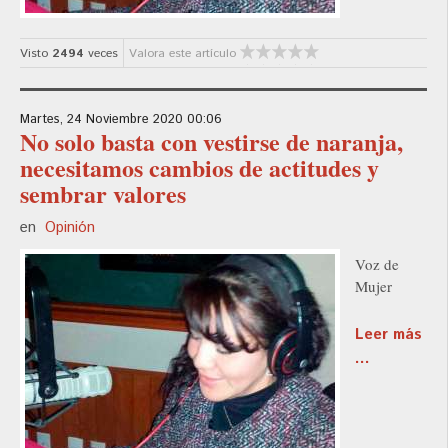
Visto
2494
veces
Valora este artículo
Martes, 24 Noviembre 2020 00:06
No solo basta con vestirse de naranja,
necesitamos cambios de actitudes y
sembrar valores
en
Opinión
Voz de
Mujer
Leer más
...