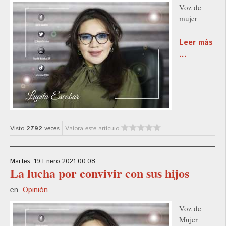
Voz de
mujer
Leer más
...
Visto
2792
veces
Valora este artículo
Martes, 19 Enero 2021 00:08
La lucha por convivir con sus hijos
en
Opinión
Voz de
Mujer