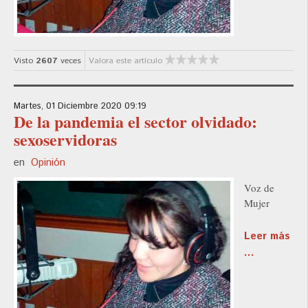
Visto
2607
veces
Valora este artículo
Martes, 01 Diciembre 2020 09:19
De la pandemia el sector olvidado:
sexoservidoras
en
Opinión
Voz de
Mujer
Leer más
...