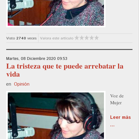
Visto
2740
veces
Valora este artículo
Martes, 08 Diciembre 2020 09:53
La tristeza que te puede arrebatar la
vida
en
Opinión
Voz de
Mujer
Leer más
...