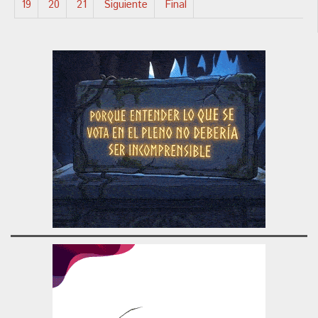
19
20
21
Siguiente
Final