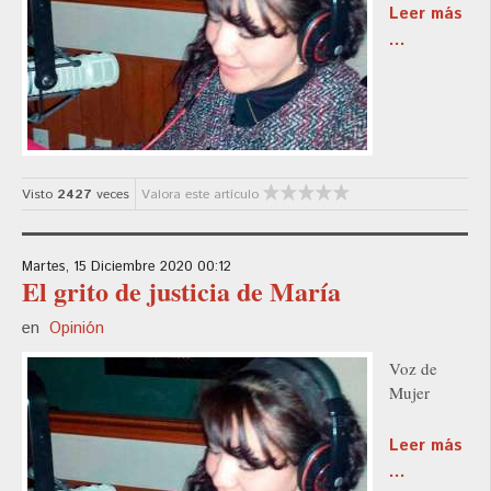
Leer más
...
Visto
2427
veces
Valora este artículo
Martes, 15 Diciembre 2020 00:12
El grito de justicia de María
en
Opinión
Voz de
Mujer
Leer más
...