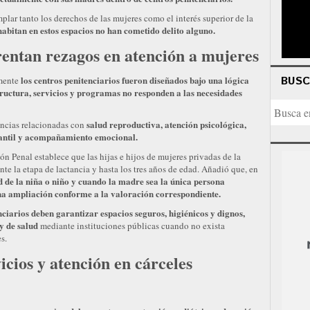
plar tanto los derechos de las mujeres como el interés superior de la
habitan en estos espacios no han cometido delito alguno.
rentan rezagos en atención a mujeres
los centros penitenciarios fueron diseñados bajo una lógica
BUS
mente
tructura, servicios y programas no responden a las necesidades
salud reproductiva, atención psicológica,
encias relacionadas con
nfantil y acompañamiento emocional.
 Penal establece que las hijas e hijos de mujeres privadas de la
e la etapa de lactancia y hasta los tres años de edad. Añadió que, en
de la niña o niño y cuando la madre sea la única persona
una ampliación conforme a la valoración correspondiente.
nciarios deben garantizar espacios seguros, higiénicos y dignos,
y de salud
mediante instituciones públicas cuando no exista
s.
ios y atención en cárceles