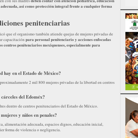
deben contar con atención pediátrica, educación
ven con sus madres
n adecuada, así como protección integral frente a cualquier forma
iciones penitenciarias
có que el organismo también atiende quejas de mujeres privadas de
para personal penitenciario y acciones enfocadas
sar capacitación
los centros penitenciarios mexiquenses, especialmente para
ad hay en el Estado de México?
oximadamente 2 mil 800 mujeres privadas de la libertad en centros
n cárceles del Edoméx?
res dentro de centros penitenciarios del Estado de México.
 mujeres y niños en penales?
a, alimentación adecuada, espacios dignos, educación inicial,
ier forma de violencia o negligencia.