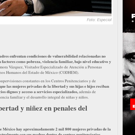
Foto: Especial
adres enfrentan condiciones de vulnerabilidad relacionadas no
n factores como pobreza, violencia familiar, bajo nivel educativo y
mora Vázquez, Visitador Especializado de Atención a Personas
rechos Humanos del Estado de México (CODHEM).
upervisiones constantes en los Centros Penitenciarios y de
que las mujeres privadas de la libertad y sus hijas e hijos reciban
ios dignos y acceso a servicios especializados,
además de
ncia familiar y el desarrollo integral de niñas y niños.
bertad y niñez en penales del
de México hay aproximadamente 2 mil 800 mujeres privadas de la
actualmente con sus madres dentro de centros penitenciarios.