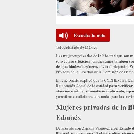
Escucha la nota
Toluca/Estado de México
Las mujeres privadas de la libertad que son m
solo con su situación jurídica, sino también co
desigualdades de género,
advirtió Alejandro Za
Privadas de la Libertad de la Comisión de De
El funcionario explicó que la CODHEM realiza s
para verificar 
Reinserción Social de la entidad
atención médica, alimentación suficiente, espac
garantizar condiciones adecuadas para la convive
Mujeres privadas de la li
Edoméx
en el Estado 
De acuerdo con Zamora Vázquez,
libertad, mientras que 22 niñas y niños viven 