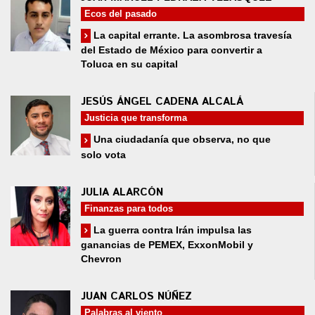
Ecos del pasado
La capital errante. La asombrosa travesía
del Estado de México para convertir a
Toluca en su capital
JESÚS ÁNGEL CADENA ALCALÁ
Justicia que transforma
Una ciudadanía que observa, no que
solo vota
JULIA ALARCÓN
Finanzas para todos
La guerra contra Irán impulsa las
ganancias de PEMEX, ExxonMobil y
Chevron
JUAN CARLOS NÚÑEZ
Palabras al viento