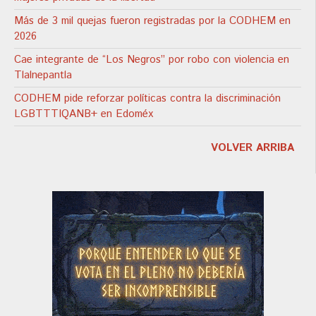
Más de 3 mil quejas fueron registradas por la CODHEM en
2026
Cae integrante de “Los Negros” por robo con violencia en
Tlalnepantla
CODHEM pide reforzar políticas contra la discriminación
LGBTTTIQANB+ en Edoméx
VOLVER ARRIBA