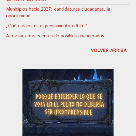
Municipios hacia 2027: candidaturas ciudadanas, la
oportunidad
¿Qué carajos es el pensamiento crítico?
A revisar antecedentes de posibles abanderados
VOLVER ARRIBA