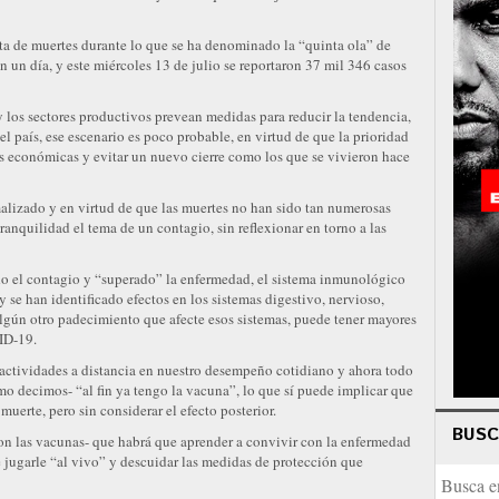
lta de muertes durante lo que se ha denominado la “quinta ola” de
un día, y este miércoles 13 de julio se reportaron 37 mil 346 casos
 y los sectores productivos prevean medidas para reducir la tendencia,
l país, ese escenario es poco probable, en virtud de que la prioridad
es económicas y evitar un nuevo cierre como los que se vivieron hace
alizado y en virtud de que las muertes no han sido tan numerosas
nquilidad el tema de un contagio, sin reflexionar en torno a las
o el contagio y “superado” la enfermedad, el sistema inmunológico
 se han identificado efectos en los sistemas digestivo, nervioso,
e algún otro padecimiento que afecte esos sistemas, puede tener mayores
ID-19.
actividades a distancia en nuestro desempeño cotidiano y ahora todo
mo decimos- “al fin ya tengo la vacuna”, lo que sí puede implicar que
uerte, pero sin considerar el efecto posterior.
BUS
on las vacunas- que habrá que aprender a convivir con la enfermedad
 jugarle “al vivo” y descuidar las medidas de protección que