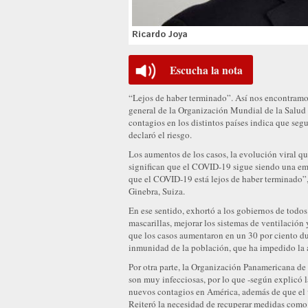
Ricardo Joya
Escucha la nota
“Lejos de haber terminado”. Así nos encontramo
general de la Organización Mundial de la Salu
contagios en los distintos países indica que se
declaró el riesgo.
Los aumentos de los casos, la evolución viral que
significan que el COVID-19 sigue siendo una em
que el COVID-19 está lejos de haber terminado”
Ginebra, Suiza.
En ese sentido, exhortó a los gobiernos de todo
mascarillas, mejorar los sistemas de ventilación
que los casos aumentaron en un 30 por ciento dur
inmunidad de la población, que ha impedido la a
Por otra parte, la Organización Panamericana de
son muy infecciosas, por lo que -según explicó l
nuevos contagios en América, además de que el 
Reiteró la necesidad de recuperar medidas como 