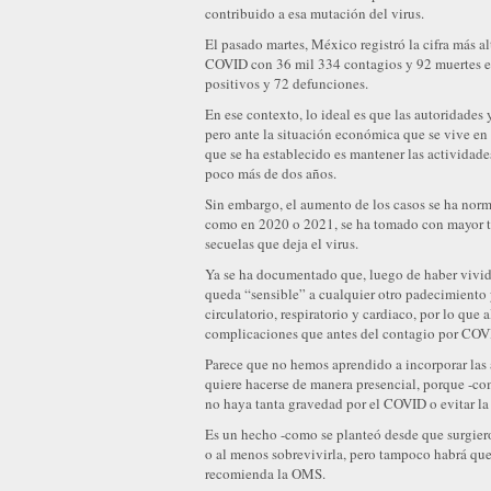
contribuido a esa mutación del virus.
El pasado martes, México registró la cifra más a
COVID con 36 mil 334 contagios y 92 muertes en 
positivos y 72 defunciones.
En ese contexto, lo ideal es que las autoridades
pero ante la situación económica que se vive en e
que se ha establecido es mantener las actividad
poco más de dos años.
Sin embargo, el aumento de los casos se ha norm
como en 2020 o 2021, se ha tomado con mayor tra
secuelas que deja el virus.
Ya se ha documentado que, luego de haber vivid
queda “sensible” a cualquier otro padecimiento y
circulatorio, respiratorio y cardiaco, por lo qu
complicaciones que antes del contagio por COV
Parece que no hemos aprendido a incorporar las 
quiere hacerse de manera presencial, porque -co
no haya tanta gravedad por el COVID o evitar la m
Es un hecho -como se planteó desde que surgier
o al menos sobrevivirla, pero tampoco habrá que
recomienda la OMS.