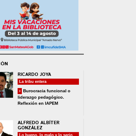
IÓN
RICARDO JOYA
La tribu entera
Burocracia funcional o
liderazgo pedagógico.
Reflexión en IAPEM
ALFREDO ALBÍTER
GONZÁLEZ
Lo bueno, lo malo y lo serio