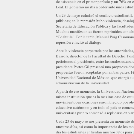
de asistencia en el primer período y un 76% en 
Leal. El gobierno no iba a ceder ante unos estud
Un 23 de mayo culminó el conflicto estudiantil.
públicas; en la represión hubo violencia, desaloj
Secretaría de Educación Pública y las facultade
Muchos manifestantes fueron reprimidos con ch
“Coahuila”. Por la tarde, Manuel Puig Casauranc,
represión e incitó al diálogo.
Ante la violencia perpetrada por las autoridades
Bassols, director de la Facultad de Derecho. Post
peticiones al presidente, entre las cuales estab
presidente Portes Gil presentó una propuesta do
propuestas fueron aceptadas por ambas partes. F
Universidad Nacional de México, que otorgó auto
administración de la universidad.
A partir de ese momento, la Universidad Nacion
misma institución que es la máxima casa de estudi
movimiento, en ocasiones ensombrecido por ot
educativo autónomo y en todo el país se comenz
universitaria pronto comenzó a replicarse en var
Cada 23 de mayo se nos presenta un momento de r
nuestros días, así como la importancia de los mo
día los estudiantes enfrentan muchos retos para