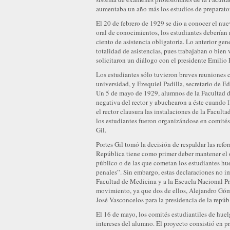
aumentaba un año más los estudios de preparator
El 20 de febrero de 1929 se dio a conocer el nu
oral de conocimientos, los estudiantes deberían r
ciento de asistencia obligatoria. Lo anterior ge
totalidad de asistencias, pues trabajaban o bien 
solicitaron un diálogo con el presidente Emilio P
Los estudiantes sólo tuvieron breves reuniones c
universidad, y Ezequiel Padilla, secretario de 
Un 5 de mayo de 1929, alumnos de la Facultad de
negativa del rector y abuchearon a éste cuando l
el rector clausura las instalaciones de la Faculta
los estudiantes fueron organizándose en comités p
Gil.
Portes Gil tomó la decisión de respaldar las refo
República tiene como primer deber mantener el or
público o de las que cometan los estudiantes hue
penales”. Sin embargo, estas declaraciones no i
Facultad de Medicina y a la Escuela Nacional Pre
movimiento, ya que dos de ellos, Alejandro Góm
José Vasconcelos para la presidencia de la repúb
El 16 de mayo, los comités estudiantiles de huel
intereses del alumno. El proyecto consistió en p