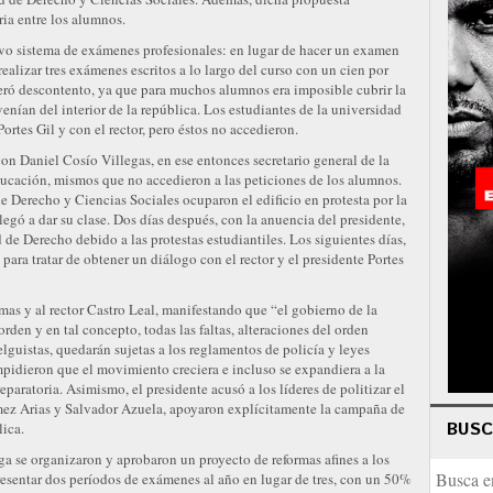
ia entre los alumnos.
evo sistema de exámenes profesionales: en lugar de hacer un examen
ealizar tres exámenes escritos a lo largo del curso con un cien por
neró descontento, ya que para muchos alumnos era imposible cubrir la
venían del interior de la república. Los estudiantes de la universidad
ortes Gil y con el rector, pero éstos no accedieron.
on Daniel Cosío Villegas, en ese entonces secretario general de la
Educación, mismos que no accedieron a las peticiones de los alumnos.
 Derecho y Ciencias Sociales ocuparon el edificio en protesta por la
legó a dar su clase. Dos días después, con la anuencia del presidente,
d de Derecho debido a las protestas estudiantiles. Los siguientes días,
ara tratar de obtener un diálogo con el rector y el presidente Portes
rmas y al rector Castro Leal, manifestando que “el gobierno de la
den y en tal concepto, todas las faltas, alteraciones del orden
lguistas, quedarán sujetas a los reglamentos de policía y leyes
mpidieron que el movimiento creciera e incluso se expandiera a la
paratoria. Asimismo, el presidente acusó a los líderes de politizar el
ez Arias y Salvador Azuela, apoyaron explícitamente la campaña de
BUS
lica.
ga se organizaron y aprobaron un proyecto de reformas afines a los
resentar dos períodos de exámenes al año en lugar de tres, con un 50%