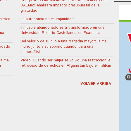
xico
Congreso recibe iniciativa de reforma a la Ley de la
UAEMéx; analizará impacto presupuestal de la
gratuidad
mérica
La autonomía no es impunidad
Inmueble abandonado será transformado en una
gma
Universidad Rosario Castellanos, en Ecatepec
Del velorio de su hijo a una tragedia mayor: Jaime
vidado
murió junto a su sobrino cuando iba a una
hemodiálisis
ia mal
Video: Cuando ser mujer se volvió una restricción: el
a
retroceso de derechos en Afganistán bajo el Talibán
VOLVER ARRIBA