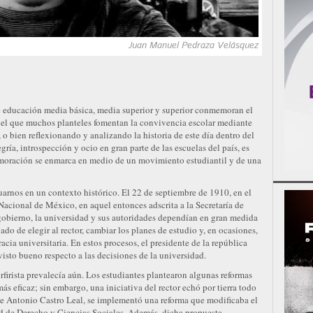
Juan Manuel Pedraza Velásquez
de educación media básica, media superior y superior conmemoran el
 el que muchos planteles fomentan la convivencia escolar mediante
 o bien reflexionando y analizando la historia de este día dentro del
gría, introspección y ocio en gran parte de las escuelas del país, es
emoración se enmarca en medio de un movimiento estudiantil y de una
tuarnos en un contexto histórico. El 22 de septiembre de 1910, en el
 Nacional de México, en aquel entonces adscrita a la Secretaría de
gobierno, la universidad y sus autoridades dependían en gran medida
ado de elegir al rector, cambiar los planes de estudio y, en ocasiones,
acia universitaria. En estos procesos, el presidente de la república
isto bueno respecto a las decisiones de la universidad.
rfirista prevalecía aún. Los estudiantes plantearon algunas reformas
s eficaz; sin embargo, una iniciativa del rector echó por tierra todo
 de Antonio Castro Leal, se implementó una reforma que modificaba el
ad de Derecho y Ciencias Sociales. Además, dicha propuesta