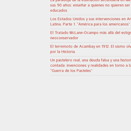
La paradoja de la educación secundaria en Mé
sus 90 años: enseñar a quienes no quieren ser
educados
Los Estados Unidos y sus intervenciones en A
Latina. Parte 1. “América para los americanos”.
El Tratado McLane-Ocampo más allá del esti
neoconservador
El terremoto de Acambay en 1912. El sismo ol
por la Historia.
Un pastelero real, una deuda falsa y una histor
contada: invenciones y realidades en torno a l
“Guerra de los Pasteles”