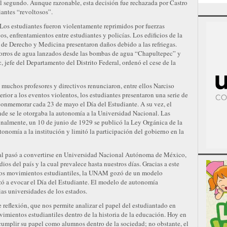
el segundo. Aunque razonable, esta decisión fue rechazada por Castro
iantes “revoltosos”.
 Los estudiantes fueron violentamente reprimidos por fuerzas
os, enfrentamientos entre estudiantes y policías. Los edificios de la
s de Derecho y Medicina presentaron daños debido a las refriegas.
orros de agua lanzados desde las bombas de agua “Chapultepec” y
 jefe del Departamento del Distrito Federal, ordenó el cese de la
, muchos profesores y directivos renunciaron, entre ellos Narciso
erior a los eventos violentos, los estudiantes presentaron una serie de
a conmemorar cada 23 de mayo el Día del Estudiante. A su vez, el
nde se le otorgaba la autonomía a la Universidad Nacional. Las
inalmente, un 10 de junio de 1929 se publicó la Ley Orgánica de la
nomía a la institución y limitó la participación del gobierno en la
al pasó a convertirse en Universidad Nacional Autónoma de México,
os del país y la cual prevalece hasta nuestros días. Gracias a este
ros movimientos estudiantiles, la UNAM gozó de un modelo
ó a evocar el Día del Estudiante. El modelo de autonomía
ias universidades de los estados.
eflexión, que nos permite analizar el papel del estudiantado en
vimientos estudiantiles dentro de la historia de la educación. Hoy en
 cumplir su papel como alumnos dentro de la sociedad; no obstante, el